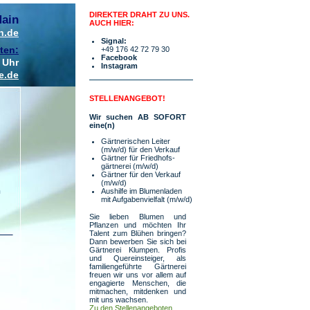
DIREKTER DRAHT ZU UNS.
Main
AUCH HIER:
n.de
Signal:
ten:
+49 176 42 72 79 30
Facebook
 Uhr
Instagram
e.de
STELLENANGEBOT!
Wir suchen
AB SOFORT
eine(n)
Gärtnerischen Leiter
(m/w/d)
für den Verkauf
Gärtner für Friedhofs­
gärtnerei
(m/w/d)
Gärtner für den Verkauf
(m/w/d)
n
Aushilfe im Blumenladen
mit Aufgabenvielfalt
(m/w/d)
Sie lieben Blumen und
Pflanzen und möchten Ihr
Talent zum Blühen bringen?
Dann bewerben Sie sich bei
Gärtnerei Klumpen. Profis
und Quereinsteiger, als
familiengeführte Gärtnerei
freuen wir uns vor allem auf
engagierte Menschen, die
mitmachen, mitdenken und
mit uns wachsen.
Zu den Stellenangeboten