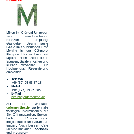
Mitten im Grünen! Umgeben
von wunder­schönen
Pflanzen empfängt
Gastgeber Besim seine
Gäste im zauberhaften Café
Menthe in der Gärtnerei
Klumpen. Hier wird man mit
täglich frisch zubereiteten
Speisen, Salaten, Kaffee und
Kuchen verwöhnt - ein
Hochgenuss! Reservierung
empfohlen:
Telefon
+49 (69) 95 63 87 18
Mobil
+49 (177) 44 23 788
E-Mail
besim@cafementhe.de
Auf der Webseite
cafementhe.de
warten alle
wichtigen Informationen auf
Sie: Öffnungs­zeiten, Spei­se­
karte, Reser­vierungs­
möglichkeiten und Veran­stal­
tungen. Noch besser: Café
Menthe hat auch
Facebook
und
Instagram
!