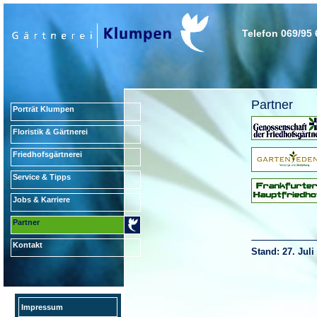
Telefon 069/95 
Partner
Porträt Klumpen
Floristik & Gärtnerei
Friedhofsgärtnerei
Service & Tipps
Jobs & Karriere
Partner
Kontakt
Stand: 27. Juli
Impressum