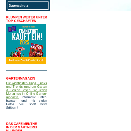
Datenschutz
KLUMPEN WEITER UNTER
TOP-GESCHÄFTEN
GARTENMAGAZIN
Die wichtigsten Tipps, Tricks
und Trends rund um Garten
& Balkon lesen Sie jeden
Monat neu im Online Garten­
magazin.
Infor­mativ, unter­
haltsam und mit vielen
Fotos. Viel Spaß beim
Stöbern!
DAS CAFÉ MENTHE
IN DER GÄRTNEREI
KLUMPEN