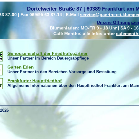
Dortelweiler Straße 87 | 60389 Frankfurt am 
63 87-00 | Fax 069/95 63 87-14 | E-Mail
service@gaertnerei-klumpe
Unsere Öffnungszei
Blumenladen: MO-FR 9 - 18 Uhr | SA 9 - 16
Café Menthe: alle Infos unter
cafementh
Genossenschaft der Friedhofsgärtner
Unser Partner im Bereich Dauergrabpflege
Garten Eden
Unser Partner in den Bereichen Vorsorge und Bestattung
Frankfurter Hauptfriedhof
Allgemeine Informationen über den Hauptfriedhof Frankfurt am Mai
 2026